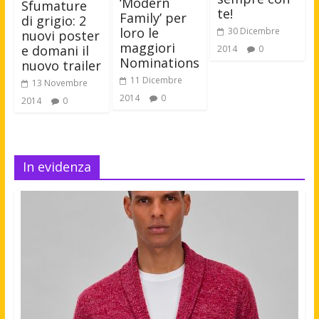
‘Modern
Sfumature
te!
Family’ per
di grigio: 2
loro le
30 Dicembre
nuovi poster
maggiori
e domani il
2014
0
Nominations
nuovo trailer
11 Dicembre
13 Novembre
2014
0
2014
0
In evidenza