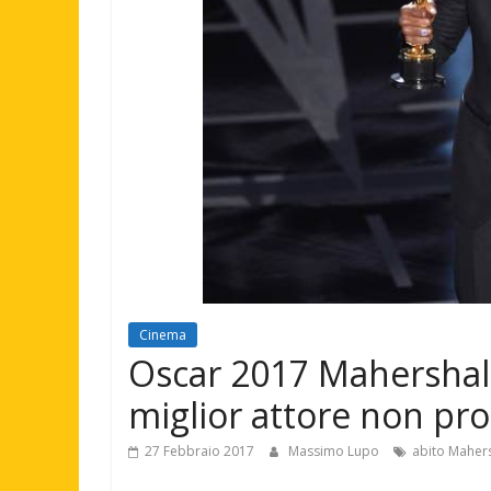
Cinema
Oscar 2017 Mahershala
miglior attore non pr
27 Febbraio 2017
Massimo Lupo
abito Mahers