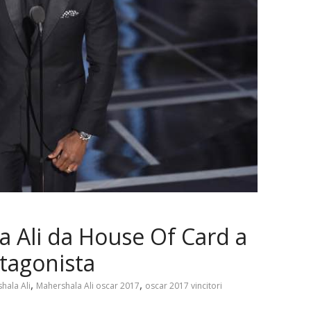
 Ali da House Of Card a
otagonista
,
,
hala Ali
Mahershala Ali oscar 2017
oscar 2017 vincitori