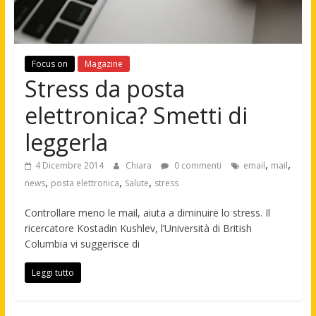
Focus on
Magazine
Stress da posta
elettronica? Smetti di
leggerla
,
,
4 Dicembre 2014
Chiara
0 commenti
email
mail
,
,
,
news
posta elettronica
Salute
stress
Controllare meno le mail, aiuta a diminuire lo stress. Il
ricercatore Kostadin Kushlev, l’Università di British
Columbia vi suggerisce di
Leggi tutto