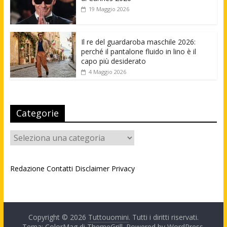
19 Maggio 2026
Il re del guardaroba maschile 2026:
perché il pantalone fluido in lino è il
capo più desiderato
4 Maggio 2026
Categorie
Categorie
Redazione
Contatti
Disclaimer
Privacy
Copyright © 2026
Tuttouomini
. Tutti i diritti riservati.
Tema: ColorMag di
ThemeGrill
. Powered by
WordPress
.