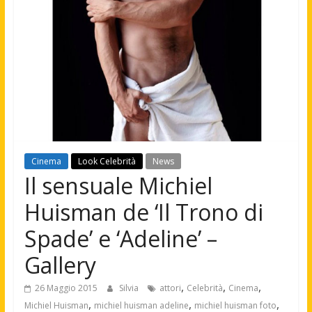
Cinema
Look Celebrità
News
Il sensuale Michiel
Huisman de ‘Il Trono di
Spade’ e ‘Adeline’ –
Gallery
,
,
,
26 Maggio 2015
Silvia
attori
Celebrità
Cinema
,
,
,
Michiel Huisman
michiel huisman adeline
michiel huisman foto