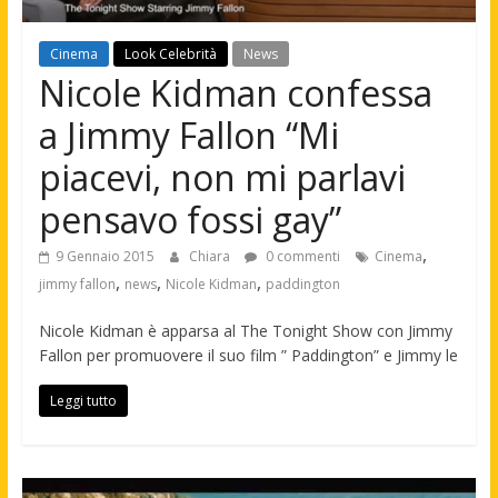
Cinema
Look Celebrità
News
Nicole Kidman confessa
a Jimmy Fallon “Mi
piacevi, non mi parlavi
pensavo fossi gay”
,
9 Gennaio 2015
Chiara
0 commenti
Cinema
,
,
,
jimmy fallon
news
Nicole Kidman
paddington
Nicole Kidman è apparsa al The Tonight Show con Jimmy
Fallon per promuovere il suo film ” Paddington” e Jimmy le
Leggi tutto