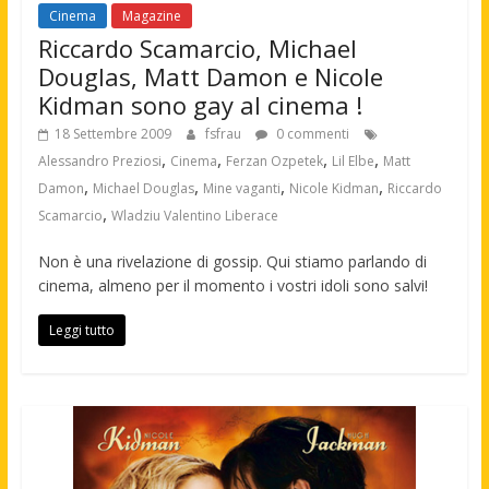
Cinema
Magazine
Riccardo Scamarcio, Michael
Douglas, Matt Damon e Nicole
Kidman sono gay al cinema !
18 Settembre 2009
fsfrau
0 commenti
,
,
,
,
Alessandro Preziosi
Cinema
Ferzan Ozpetek
Lil Elbe
Matt
,
,
,
,
Damon
Michael Douglas
Mine vaganti
Nicole Kidman
Riccardo
,
Scamarcio
Wladziu Valentino Liberace
Non è una rivelazione di gossip. Qui stiamo parlando di
cinema, almeno per il momento i vostri idoli sono salvi!
Leggi tutto