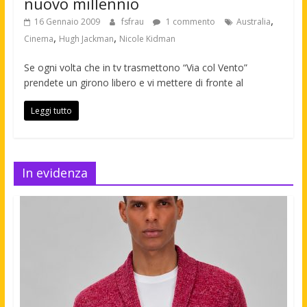
nuovo millennio
,
16 Gennaio 2009
fsfrau
1 commento
Australia
,
,
Cinema
Hugh Jackman
Nicole Kidman
Se ogni volta che in tv trasmettono “Via col Vento”
prendete un girono libero e vi mettere di fronte al
Leggi tutto
In evidenza