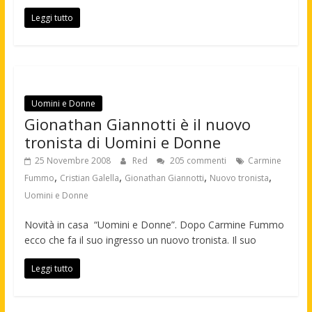
Leggi tutto
Uomini e Donne
Gionathan Giannotti è il nuovo
tronista di Uomini e Donne
25 Novembre 2008
Red
205 commenti
Carmine
,
,
,
,
Fummo
Cristian Galella
Gionathan Giannotti
Nuovo tronista
Uomini e Donne
Novità in casa “Uomini e Donne”. Dopo Carmine Fummo
ecco che fa il suo ingresso un nuovo tronista. Il suo
Leggi tutto