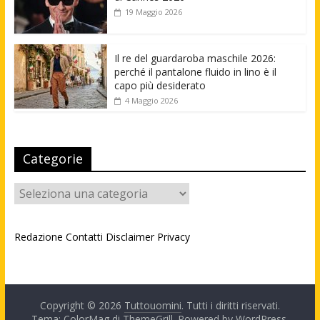
19 Maggio 2026
Il re del guardaroba maschile 2026:
perché il pantalone fluido in lino è il
capo più desiderato
4 Maggio 2026
Categorie
Categorie
Redazione
Contatti
Disclaimer
Privacy
Copyright © 2026
Tuttouomini
. Tutti i diritti riservati.
Tema: ColorMag di
ThemeGrill
. Powered by
WordPress
.