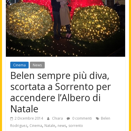
Cinema
News
Belen sempre più diva,
scortata a Sorrento per
accendere l’Albero di
Natale
2 Dicembre 2014
Chiara
0 commenti
Belen
,
,
,
,
Rodriguez
Cinema
Natale
news
sorrento