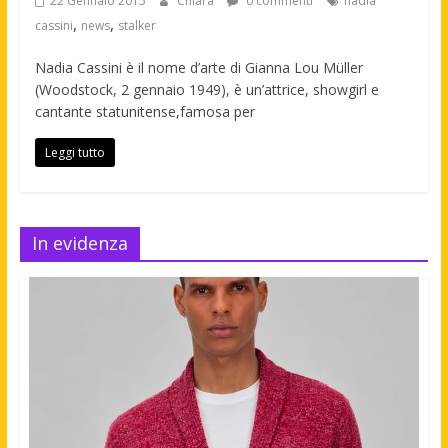
22 Gennaio 2015
Chiara
0 commenti
nadia
,
,
cassini
news
stalker
Nadia Cassini è il nome d’arte di Gianna Lou Müller
(Woodstock, 2 gennaio 1949), è un’attrice, showgirl e
cantante statunitense,famosa per
Leggi tutto
In evidenza