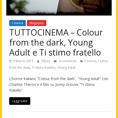
Cinema
Magazine
TUTTOCINEMA – Colour
from the dark, Young
Adult e Ti stimo fratello
,
9 Marzo 2012
fsfrau
0 commenti
Cinema
Colour
,
,
from the dark
Ti stimo fratello
Young Adult
L’horror italiano “Colour from the dark”, “Young Adult” con
Charlize Theron e il film su Jonny Groove “Ti stimo
fratello”.
Leggi tutto