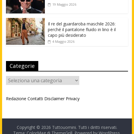
19 Maggio 2026
Il re del guardaroba maschile 2026:
perché il pantalone fluido in lino è il
capo più desiderato
4 Maggio 2026
Categorie
Categorie
Redazione
Contatti
Disclaimer
Privacy
Copyright © 2026
Tuttouomini
. Tutti i diritti riservati.
Tema: ColorMag di
ThemeGrill
. Powered by
WordPress
.