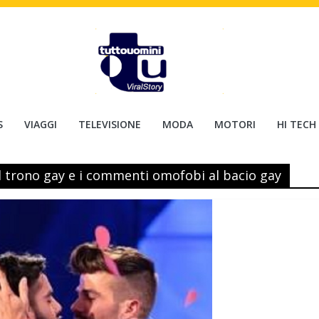
S
VIAGGI
TELEVISIONE
MODA
MOTORI
HI TECH
l trono gay e i commenti omofobi al bacio gay