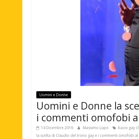
Uomini e Donne
Uomini e Donne la scel
i commenti omofobi al
14 Dicembre 2016
Massimo Lupo
bacio gay c
la scelta di Claudio del trono gay e i commenti omofobi al