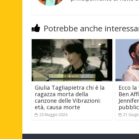
Potrebbe anche interessar
Giulia Tagliapietra chi è la
Ecco la
ragazza morta della
Ben Aff
canzone delle Vibrazioni:
Jennife
età, causa morte
pubbli
23 Maggio 2024
21 Giugn