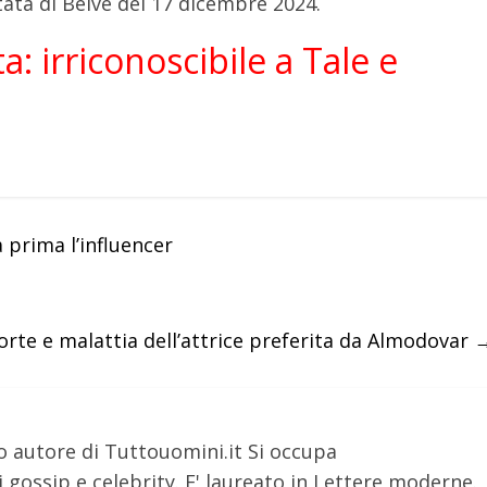
tata di Belve del 17 dicembre 2024.
a: irriconoscibile a Tale e
 prima l’influencer
rte e malattia dell’attrice preferita da Almodovar
o autore di Tuttouomini.it Si occupa
 gossip e celebrity. E' laureato in Lettere moderne.