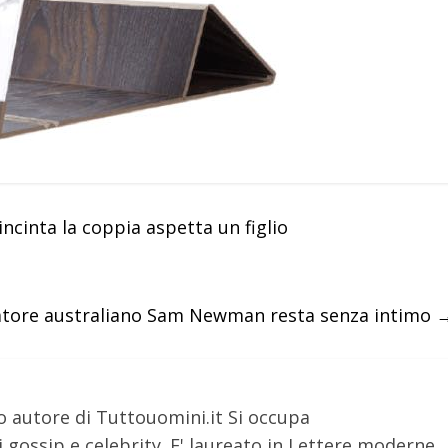
incinta la coppia aspetta un figlio
ciatore australiano Sam Newman resta senza intimo
o autore di Tuttouomini.it Si occupa
 gossip e celebrity. E' laureato in Lettere moderne.