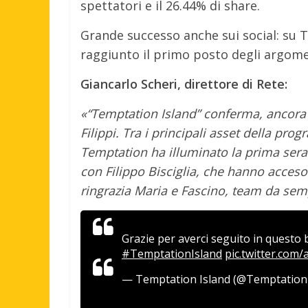
spettatori e il 26.44% di share.
Grande successo anche sui social: su T
raggiunto il primo posto degli argomen
Giancarlo Scheri, direttore di Rete:
«“Temptation Island” conferma, ancora u
Filippi. Tra i principali asset della pr
Temptation ha illuminato la prima serata 
con Filippo Bisciglia, che hanno acceso 
ringrazia Maria e Fascino, team da sem
Grazie per averci seguito in questo 
#TemptationIsland
pic.twitter.com
— Temptation Island (@Temptatio