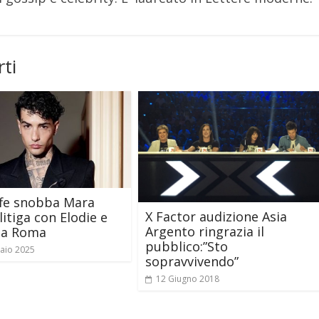
ti
ffe snobba Mara
X Factor audizione Asia
litiga con Elodie e
Argento ringrazia il
 a Roma
pubblico:”Sto
aio 2025
sopravvivendo”
12 Giugno 2018