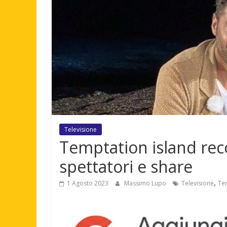
Televisione
Temptation island reco
spettatori e share
,
1 Agosto 2023
Massimo Lupo
Televisione
Tem