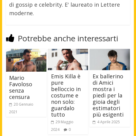
di gossip e celebrity. E' laureato in Lettere
moderne.
Potrebbe anche interessarti
Emis Killa è
Ex ballerino
Mario
pure
di Amici
Favoloso
belloccio in
mostra i
senza
costume e
piedi per la
censura
non solo:
gioia degli
20 Gennaio
guardalo
estimatori
2021
tutto
più esigenti
29 Maggio
4 Aprile 2025
2024
0