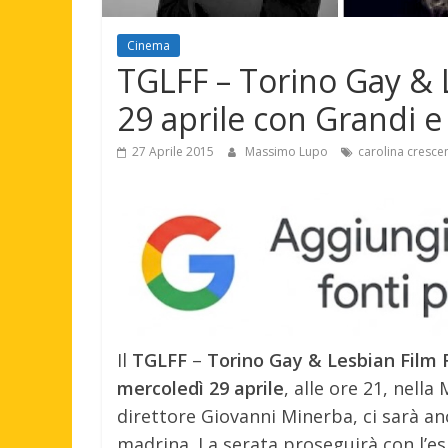
Cinema
TGLFF – Torino Gay & Le
29 aprile con Grandi e
27 Aprile 2015
Massimo Lupo
carolina crescen
Il
TGLFF
–
Torino Gay & Lesbian Film 
mercoledì 29 aprile
, alle ore 21, nell
direttore Giovanni Minerba, ci sarà anc
madrina.
La serata proseguirà con l’es