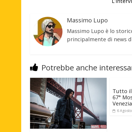
L’interv
Massimo Lupo
Massimo Lupo è lo storic
principalmente di news di
Potrebbe anche interessar
Tutto i
67° Mos
Venezia
6 Agosto