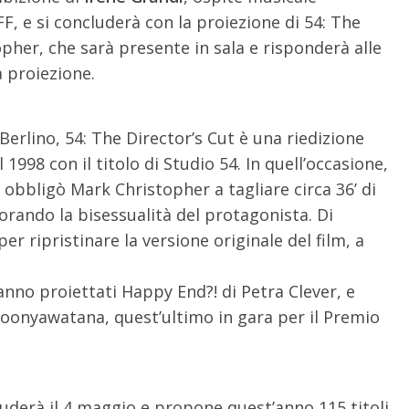
F, e si concluderà con la proiezione di 54: The
opher, che sarà presente in sala e risponderà alle
 proiezione.
Berlino, 54: The Director’s Cut è una riedizione
l 1998 con il titolo di Studio 54. In quell’occasione,
 obbligò Mark Christopher a tagliare circa 36’ di
corando la bisessualità del protagonista. Di
 per ripristinare la versione originale del film, a
anno proiettati Happy End?! di Petra Clever, e
oonyawatana, quest’ultimo in gara per il Premio
iuderà il 4 maggio e propone quest’anno 115 titoli.