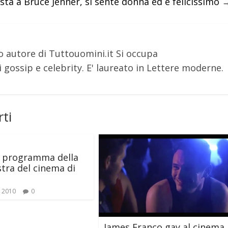
ista a Bruce Jenner, si sente donna ed è felicissimo
o autore di Tuttouomini.it Si occupa
 gossip e celebrity. E' laureato in Lettere moderne.
ti
l programma della
tra del cinema di
 2010
0
James Franco gay al cinema