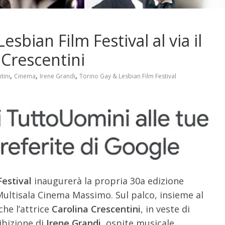
sbian Film Festival al via il
 Crescentini
,
,
,
tini
Cinema
Irene Grandi
Torino Gay & Lesbian Film Festival
Festival
inaugurerà la propria 30a edizione
a Multisala Cinema Massimo. Sul palco, insieme al
he l’attrice
Carolina Crescentini
, in veste di
ibizione di
Irene Grandi
, ospite musicale