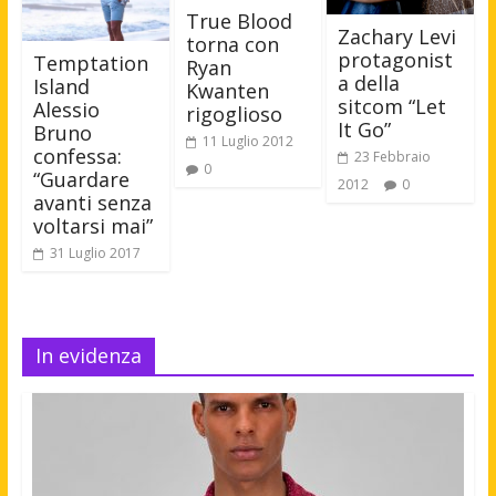
True Blood
Zachary Levi
torna con
protagonist
Temptation
Ryan
a della
Island
Kwanten
sitcom “Let
Alessio
rigoglioso
It Go”
Bruno
11 Luglio 2012
confessa:
23 Febbraio
0
“Guardare
2012
0
avanti senza
voltarsi mai”
31 Luglio 2017
In evidenza