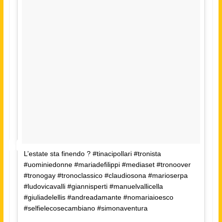
L’estate sta finendo ? #tinacipollari #tronista
#uominiedonne #mariadefilippi #mediaset #tronoover
#tronogay #tronoclassico #claudiosona #marioserpa
#ludovicavalli #giannisperti #manuelvallicella
#giuliadelellis #andreadamante #nomariaioesco
#selfielecosecambiano #simonaventura