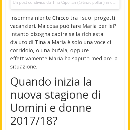
Un post condiviso da Tina Cipollari (@tinacipollari) in data:
23 A
Insomma niente
Chicco
tra i suoi progetti
vacanzieri. Ma cosa può fare Maria per lei?
Intanto bisogna capire se la richiesta
d’aiuto di Tina a Maria è solo una voce ci
corridoio, o una bufala, oppure
effettivamente Maria ha saputo mediare la
situazione.
Quando inizia la
nuova stagione di
Uomini e donne
2017/18?