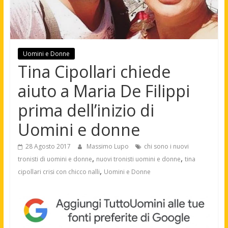
Uomini e Donne
Tina Cipollari chiede
aiuto a Maria De Filippi
prima dell’inizio di
Uomini e donne
28 Agosto 2017
Massimo Lupo
chi sono i nuovi
,
,
tronisti di uomini e donne
nuovi tronisti uomini e donne
tina
,
cipollari crisi con chicco nalli
Uomini e Donne