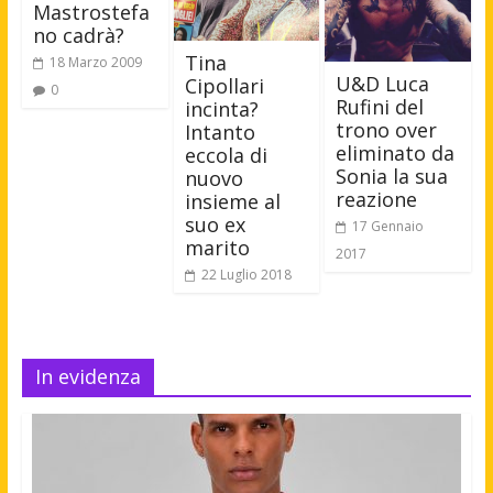
Mastrostefa
no cadrà?
Tina
18 Marzo 2009
U&D Luca
Cipollari
0
Rufini del
incinta?
trono over
Intanto
eliminato da
eccola di
Sonia la sua
nuovo
reazione
insieme al
suo ex
17 Gennaio
marito
2017
22 Luglio 2018
In evidenza