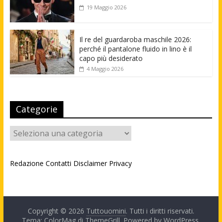
19 Maggio 2026
Il re del guardaroba maschile 2026:
perché il pantalone fluido in lino è il
capo più desiderato
4 Maggio 2026
Categorie
Categorie
Redazione
Contatti
Disclaimer
Privacy
Copyright © 2026
Tuttouomini
. Tutti i diritti riservati.
Tema: ColorMag di
ThemeGrill
. Powered by
WordPress
.