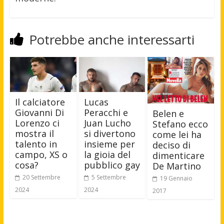
Potrebbe anche interessarti
Il calciatore
Lucas
Giovanni Di
Peracchi e
Belen e
Lorenzo ci
Juan Lucho
Stefano ecco
mostra il
si divertono
come lei ha
talento in
insieme per
deciso di
campo, XS o
la gioia del
dimenticare
cosa?
pubblico gay
De Martino
20 Settembre
5 Settembre
19 Gennaio
2024
2024
2017