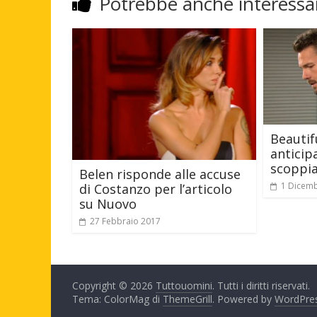
Potrebbe anche interessar
Beautif
anticip
scoppia
Belen risponde alle accuse
1 Dicem
di Costanzo per l’articolo
su Nuovo
27 Febbraio 2017
Copyright © 2026
Tuttouomini
. Tutti i diritti riservati.
Tema: ColorMag di
ThemeGrill
. Powered by
WordPre