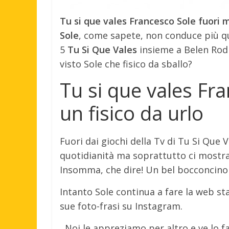
Tu si que vales Francesco Sole fuori m
Sole
, come sapete, non conduce più q
5
Tu Si Que Vales
insieme a Belen Rodr
visto Sole che fisico da sballo?
Tu si que vales Fr
un fisico da urlo
Fuori dai giochi della Tv di Tu Si Que 
quotidianità ma soprattutto ci mostra 
Insomma, che dire! Un bel bocconcino
Intanto Sole continua a fare la web st
sue foto-frasi su Instagram.
Noi le appreziamo per altro e ve lo f