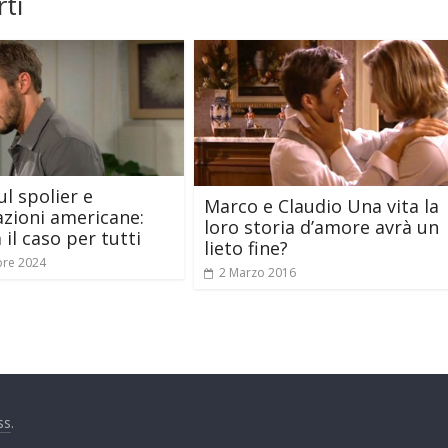
ti
ul spolier e
Marco e Claudio Una vita la
azioni americane:
loro storia d’amore avrà un
 il caso per tutti
lieto fine?
bre 2024
2 Marzo 2016
ss
.