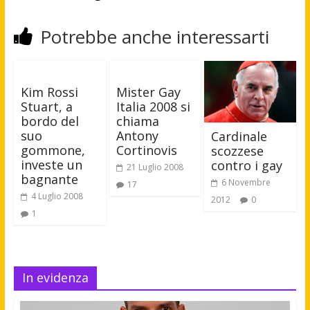
Potrebbe anche interessarti
Kim Rossi
Mister Gay
Stuart, a
Italia 2008 si
bordo del
chiama
suo
Antony
Cardinale
gommone,
Cortinovis
scozzese
investe un
contro i gay
21 Luglio 2008
bagnante
6 Novembre
17
4 Luglio 2008
2012
0
1
In evidenza