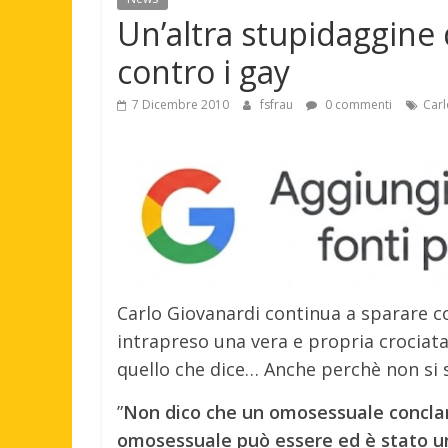
Un’altra stupidaggine 
contro i gay
7 Dicembre 2010
fsfrau
0 commenti
Carl
Carlo Giovanardi continua a sparare c
intrapreso una vera e propria crociat
quello che dice… Anche perchè non si 
”
Non dico che un omosessuale conclama
omosessuale può essere ed è stato un