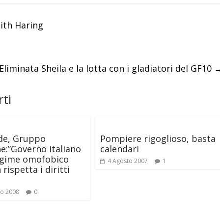
eith Haring
minata Sheila e la lotta con i gladiatori del GF10
ti
de, Gruppo
Pompiere rigoglioso, basta
e:”Governo italiano
calendari
egime omofobico
4 Agosto 2007
1
rispetta i diritti
io 2008
0