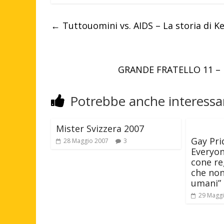
←
Tuttouomini vs. AIDS – La storia di K
GRANDE FRATELLO 11 – Eli
Potrebbe anche interessar
Mister Svizzera 2007
Gay Pri
28 Maggio 2007
3
Everyon
cone r
che non 
umani”
29 Magg