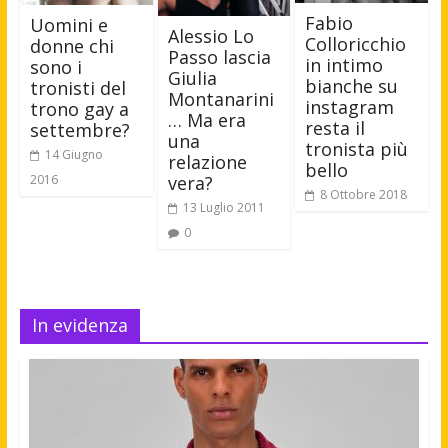
Fabio
Uomini e
Alessio Lo
Colloricchio
donne chi
Passo lascia
in intimo
sono i
Giulia
bianche su
tronisti del
Montanarini
instagram
trono gay a
… Ma era
resta il
settembre?
una
tronista più
14 Giugno
relazione
bello
2016
vera?
8 Ottobre 2018
13 Luglio 2011
0
In evidenza