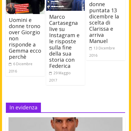
donne
puntata 13
dicembre la
Marco
Uomini e
scelta di
Cartasegna
donne trono
Clarissa e
live su
over Giorgio
arriva
Instagram e
non
Manuel
le risposte
risponde a
sulla fine
13 Dicembre
Gemma ecco
della sua
2016
perchè
storia con
6 Dicembre
Federica
2016
29 Maggio
2017
In evidenza