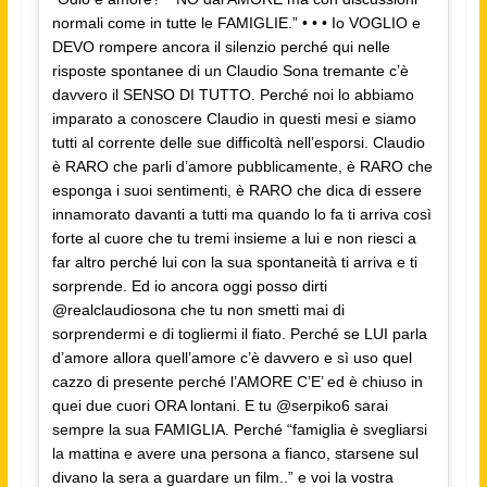
normali come in tutte le FAMIGLIE.” • • • Io VOGLIO e
DEVO rompere ancora il silenzio perché qui nelle
risposte spontanee di un Claudio Sona tremante c’è
davvero il SENSO DI TUTTO. Perché noi lo abbiamo
imparato a conoscere Claudio in questi mesi e siamo
tutti al corrente delle sue difficoltà nell’esporsi. Claudio
è RARO che parli d’amore pubblicamente, è RARO che
esponga i suoi sentimenti, è RARO che dica di essere
innamorato davanti a tutti ma quando lo fa ti arriva così
forte al cuore che tu tremi insieme a lui e non riesci a
far altro perché lui con la sua spontaneità ti arriva e ti
sorprende. Ed io ancora oggi posso dirti
@realclaudiosona che tu non smetti mai di
sorprendermi e di togliermi il fiato. Perché se LUI parla
d’amore allora quell’amore c’è davvero e sì uso quel
cazzo di presente perché l’AMORE C’E’ ed è chiuso in
quei due cuori ORA lontani. E tu @serpiko6 sarai
sempre la sua FAMIGLIA. Perché “famiglia è svegliarsi
la mattina e avere una persona a fianco, starsene sul
divano la sera a guardare un film..” e voi la vostra