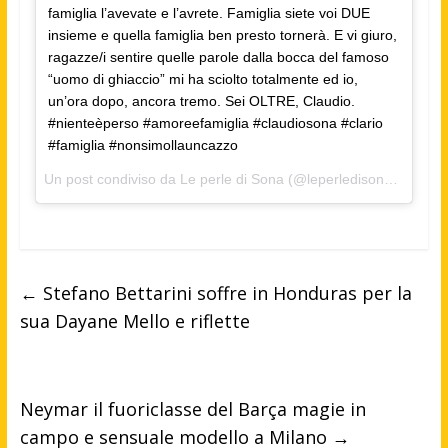
famiglia l’avevate e l’avrete. Famiglia siete voi DUE
insieme e quella famiglia ben presto tornerà. E vi giuro,
ragazze/i sentire quelle parole dalla bocca del famoso
“uomo di ghiaccio” mi ha sciolto totalmente ed io,
un’ora dopo, ancora tremo. Sei OLTRE, Claudio.
#nienteèperso #amoreefamiglia #claudiosona #clario
#famiglia #nonsimollauncazzo
Un post condiviso da Le perle di Sona (@leperledisona) in data:
←
Stefano Bettarini soffre in Honduras per la
sua Dayane Mello e riflette
Neymar il fuoriclasse del Barça magie in
campo e sensuale modello a Milano
→