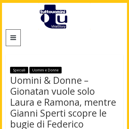
Salta
al
contenuto
Tuttouomini
News,
Tv,
Cinema,
Motori,
Speciali
Uomini e Donne
gay
Uomini & Donne –
news
Gionatan vuole solo
e
la
Laura e Ramona, mentre
moda
Gianni Sperti scopre le
maschile
bugie di Federico