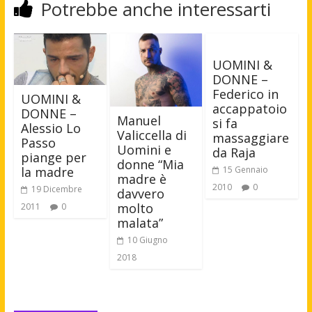
Potrebbe anche interessarti
UOMINI &
DONNE –
Federico in
UOMINI &
accappatoio
DONNE –
Manuel
si fa
Alessio Lo
Valiccella di
massaggiare
Passo
Uomini e
da Raja
piange per
donne “Mia
la madre
15 Gennaio
madre è
2010
0
19 Dicembre
davvero
molto
2011
0
malata”
10 Giugno
2018