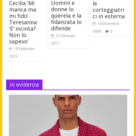
Uomini e
Cecilia ‘Mi
le
donne lo
manca ma
corteggiatri
querela e la
mi fido’.
ci in esterna
fidanzata lo
Teresanna:
14 Dicembre
difende
‘E’ incinta?
2009
0
Non lo
12 Gennaio
sapevo’
2017
19 Febbraio
2015
In evidenza