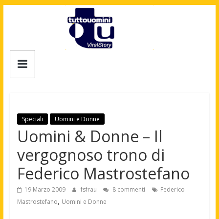
Salta
al
contenuto
Tuttouomini
News,
Tv,
Cinema,
Motori,
Speciali
Uomini e Donne
gay
Uomini & Donne – Il
news
vergognoso trono di
e
la
Federico Mastrostefano
moda
maschile
19 Marzo 2009
fsfrau
8 commenti
Federico
,
Mastrostefano
Uomini e Donne