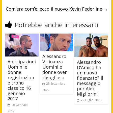
Com’era com’è: ecco il nuovo Kevin Federline
→
Potrebbe anche interessarti
Alessandro
Vicinanza
Anticipazioni
Alessandro
Uomini e
Uomini e
D’Amico ha
donne over
donne
un nuovo
rigoglioso
registrazion
fidanzato? Il
e trono
messaggio
23 Settembre
classico 16
per Alex
2022
gennaio
Migliorini
2017
22 Luglio 2018
16 Gennaio
2017