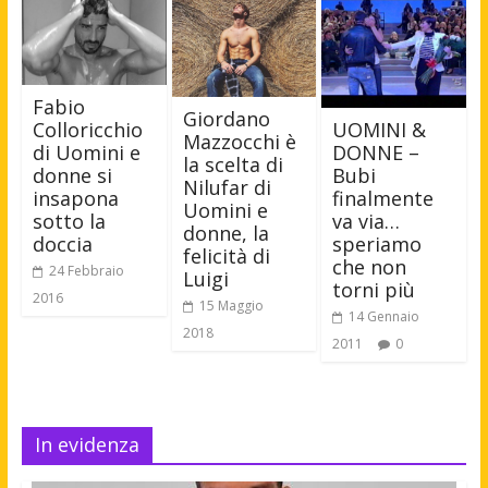
Fabio
Giordano
UOMINI &
Colloricchio
Mazzocchi è
DONNE –
di Uomini e
la scelta di
Bubi
donne si
Nilufar di
finalmente
insapona
Uomini e
va via…
sotto la
donne, la
speriamo
doccia
felicità di
che non
24 Febbraio
Luigi
torni più
2016
15 Maggio
14 Gennaio
2018
2011
0
In evidenza