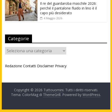
Il re del guardaroba maschile 2026:
perché il pantalone fluido in lino è il
capo più desiderato
4 Maggio 2026
Categorie
Categorie
Redazione
Contatti
Disclaimer
Privacy
Copyright © 2026
Tuttouomini
. Tutti i diritti riservati.
Tema: ColorMag di
ThemeGrill
. Powered by
WordPress
.