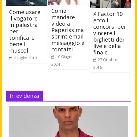
Come
Come usare
X Factor 10
mandare
il vogatore
ecco i
video a
in palestra
concorsi per
Paperissima
per
vincere i
sprint email
tonificare
biglietti dei
messaggio e
bene i
live e della
contatti
muscoli
finale
10 Giugno
6 Luglio 2019
27 Ottobre
2024
2016
In evidenza