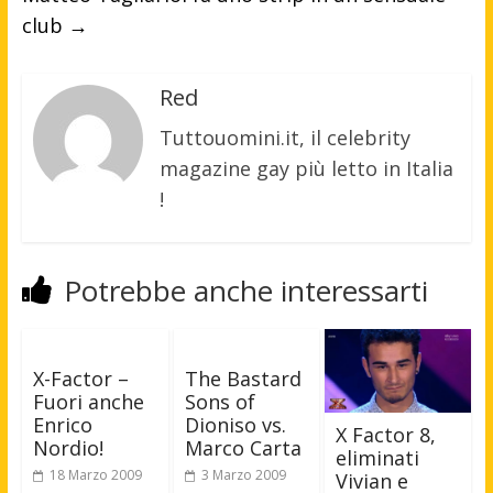
club
→
Red
Tuttouomini.it, il celebrity
magazine gay più letto in Italia
!
Potrebbe anche interessarti
X-Factor –
The Bastard
Fuori anche
Sons of
Enrico
Dioniso vs.
X Factor 8,
Nordio!
Marco Carta
eliminati
18 Marzo 2009
3 Marzo 2009
Vivian e