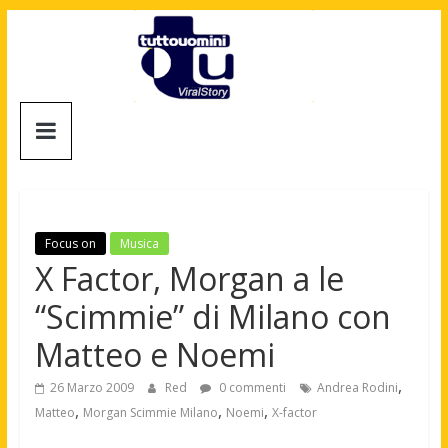
Salta
al
contenuto
Tuttouomini
News,
Tv,
Cinema,
Motori,
Focus on
Musica
gay
X Factor, Morgan a le
news
“Scimmie” di Milano con
e
la
Matteo e Noemi
moda
maschile
,
26 Marzo 2009
Red
0 commenti
Andrea Rodini
,
,
,
Matteo
Morgan Scimmie Milano
Noemi
X-factor