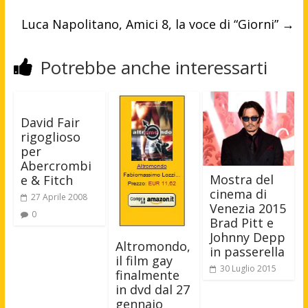
Luca Napolitano, Amici 8, la voce di “Giorni”
→
Potrebbe anche interessarti
David Fair
rigoglioso
per
Abercrombi
Mostra del
e & Fitch
cinema di
27 Aprile 2008
Venezia 2015
0
Brad Pitt e
Johnny Depp
Altromondo,
in passerella
il film gay
30 Luglio 2015
finalmente
in dvd dal 27
gennaio