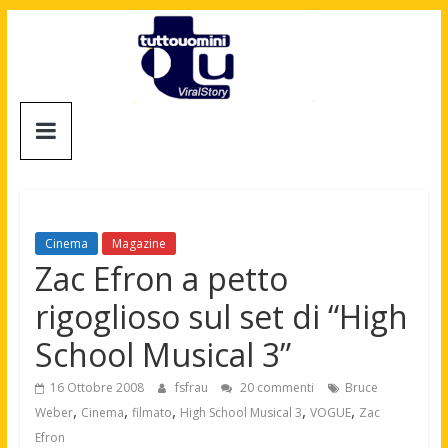
Salta
al
contenuto
Tuttouomini
News,
Tv,
Cinema,
Motori,
Cinema
Magazine
gay
Zac Efron a petto
news
rigoglioso sul set di “High
e
la
School Musical 3”
moda
maschile
16 Ottobre 2008
fsfrau
20 commenti
Bruce
,
,
,
,
,
Weber
Cinema
filmato
High School Musical 3
VOGUE
Zac
Efron