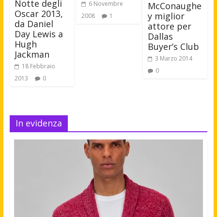
Notte degli
6 Novembre
McConaughe
Oscar 2013,
y miglior
2008
1
da Daniel
attore per
Day Lewis a
Dallas
Hugh
Buyer’s Club
Jackman
3 Marzo 2014
18 Febbraio
0
2013
0
In evidenza