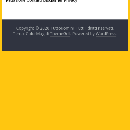
Redazione
Contatti
Disclaimer
Privacy
Copyright © 2026
Tuttouomini
. Tutti i diritti riservati.
Tema: ColorMag di
ThemeGrill
. Powered by
WordPress
.