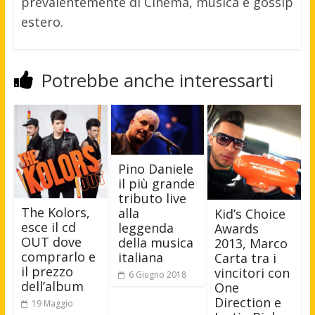
prevalentemente di Cinema, musica e gossip
estero.
Potrebbe anche interessarti
Pino Daniele
il più grande
tributo live
The Kolors,
alla
Kid’s Choice
esce il cd
leggenda
Awards
OUT dove
della musica
2013, Marco
comprarlo e
italiana
Carta tra i
il prezzo
vincitori con
6 Giugno 2018
dell’album
One
Direction e
19 Maggio