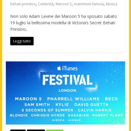
,
,
,
,
behati prinsloo
Celebrità
Maroon 5
matrimoni famosi
Musica
Non solo Adam Levine dei Maroon 5 ha sposato sabato
19 luglio la bellissima modella di Victoria’s Secret Behati
Prinsloo,
Leggi tutto