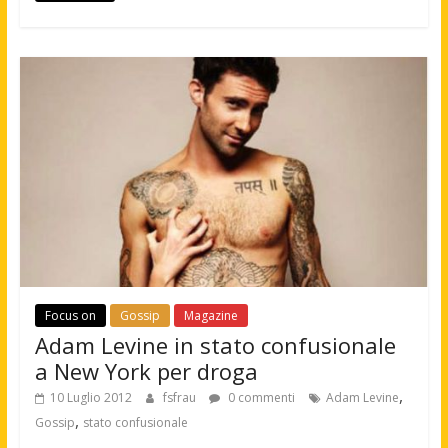
Focus on
Gossip
Magazine
Adam Levine in stato confusionale
a New York per droga
,
10 Luglio 2012
fsfrau
0 commenti
Adam Levine
,
Gossip
stato confusionale