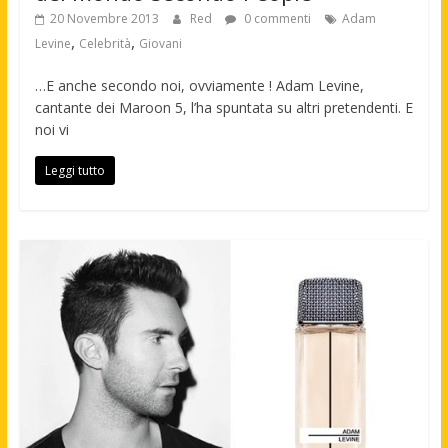
20 Novembre 2013
Red
0 commenti
Adam
,
,
Levine
Celebrità
Giovani
…E anche secondo noi, ovviamente ! Adam Levine,
cantante dei Maroon 5, l’ha spuntata su altri pretendenti. E
noi vi
Leggi tutto