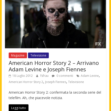
Magazine
Televisione
American Horror Story 2 – Arrivano
Adam Levine e Joseph Fiennes
,
18 Luglio 2012
fsfrau
0 commenti
Adam Levine
,
,
American Horror Story 2
Joseph Fiennes
Televisione
American Horror Story 2: confermata la seconda serie del
telefilm. Ah, che piacevole notizia.
Leggi tutto