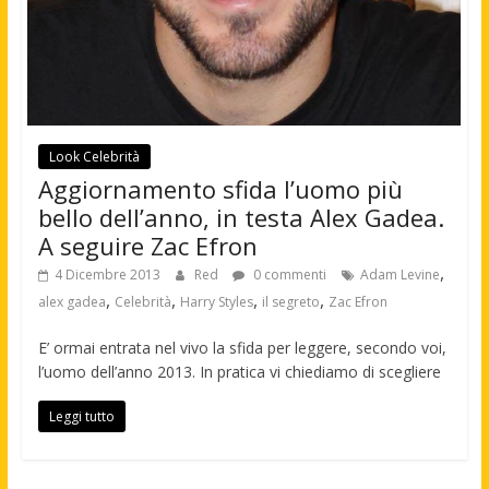
Look Celebrità
Aggiornamento sfida l’uomo più
bello dell’anno, in testa Alex Gadea.
A seguire Zac Efron
,
4 Dicembre 2013
Red
0 commenti
Adam Levine
,
,
,
,
alex gadea
Celebrità
Harry Styles
il segreto
Zac Efron
E’ ormai entrata nel vivo la sfida per leggere, secondo voi,
l’uomo dell’anno 2013. In pratica vi chiediamo di scegliere
Leggi tutto