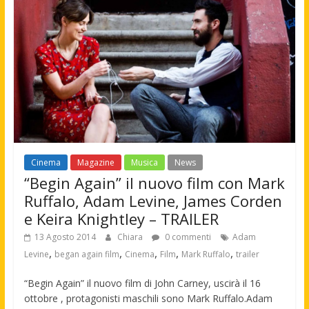
Cinema
Magazine
Musica
News
“Begin Again” il nuovo film con Mark
Ruffalo, Adam Levine, James Corden
e Keira Knightley – TRAILER
13 Agosto 2014
Chiara
0 commenti
Adam
,
,
,
,
,
Levine
began again film
Cinema
Film
Mark Ruffalo
trailer
“Begin Again” il nuovo film di John Carney, uscirà il 16
ottobre , protagonisti maschili sono Mark Ruffalo.Adam