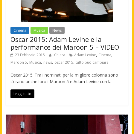
Cinema
Musica
News
Oscar 2015: Adam Levine e la
performance dei Maroon 5 – VIDEO
,
,
23 Febbraio 2015
Chiara
Adam Levine
Cinema
,
,
,
,
Maroon 5
Musica
news
oscar 2015
tutto può cambiare
Oscar 2015. Tra i nominati per la migliore colonna sono
c’erano anche loro i Maroon 5 e Adam Levine con la
Leggi tutto