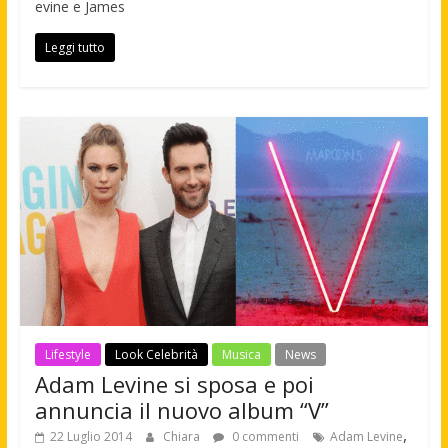
evine e James
Leggi tutto
Lifestyle
Look Celebrità
Musica
News
Adam Levine si sposa e poi
annuncia il nuovo album “V”
,
22 Luglio 2014
Chiara
0 commenti
Adam Levine