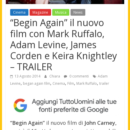
Cinema
Magazine
Musica
News
“Begin Again” il nuovo
film con Mark Ruffalo,
Adam Levine, James
Corden e Keira Knightley
– TRAILER
13 Agosto 2014
Chiara
0 commenti
Adam
,
,
,
,
,
Levine
began again film
Cinema
Film
Mark Ruffalo
trailer
“Begin Again”
il nuovo film di
John Carney,