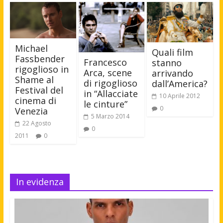
Michael
Quali film
Fassbender
Francesco
stanno
rigoglioso in
Arca, scene
arrivando
Shame al
di rigoglioso
dall’America?
Festival del
in “Allacciate
10 Aprile 2012
cinema di
le cinture”
0
Venezia
5 Marzo 2014
22 Agosto
0
2011
0
In evidenza