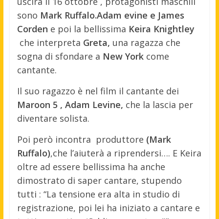
uscirà il
16 ottobre , protagonisti maschili
sono
Mark Ruffalo.Adam evine e James
Corden
e poi la bellissima
Keira Knightley
che interpreta
Greta,
una ragazza che
sogna di sfondare a
New York
come
cantante.
Il suo ragazzo è nel film il cantante dei
Maroon 5 , Adam Levine,
che
la lascia per
diventare solista.
Poi però incontra produttore
(Mark
Ruffalo)
,che l’aiuterà a riprendersi…. E Keira
oltre ad essere bellissima ha anche
dimostrato di saper cantare, stupendo
tutti : “La tensione era alta in studio di
registrazione, poi lei ha iniziato a cantare e