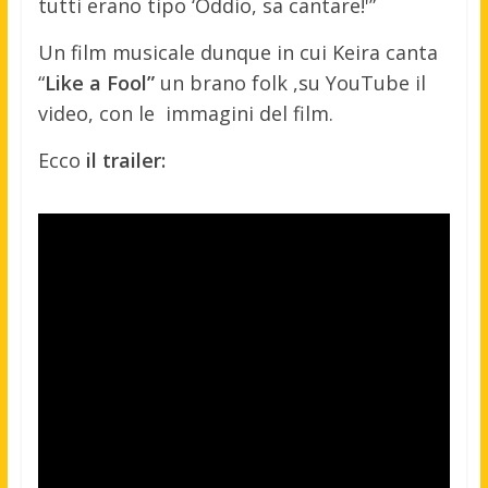
tutti erano tipo ‘Oddio, sa cantare!'”
Un film musicale dunque in cui Keira canta
“
Like a Fool”
un brano folk ,su YouTube il
video, con le immagini del film.
Ecco
il trailer: