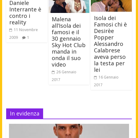
Daniele
Interrante è
contro i
Isola dei
Malena
reality
Famosi chi è
all’Isola dei
11 Novembre
Desirèe
famosi e il
Popper
30 gennaio
2009
1
Alessandro
Sky Hot Club
Calabrese
manda in
aveva perso
onda il suo
la testa per
video
lei
26 Gennaio
16 Gennaio
2017
2017
In evidenza