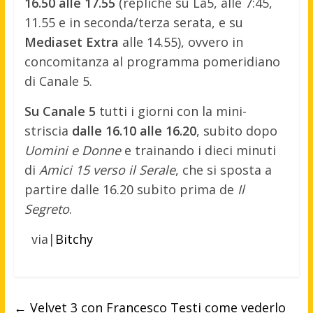
16.50 alle 17.55
(repliche su La5, alle 7:45,
11.55 e in seconda/terza serata, e su
Mediaset Extra
alle 14.55), ovvero in
concomitanza al programma pomeridiano
di Canale 5.
Su Canale 5
tutti i giorni con la mini-
striscia
dalle 16.10 alle 16.20
, subito dopo
Uomini e Donne
e trainando i dieci minuti
di
Amici 15 verso il Serale
, che si sposta a
partire dalle 16.20 subito prima de
Il
Segreto
.
via|
Bitchy
←
Velvet 3 con Francesco Testi come vederlo