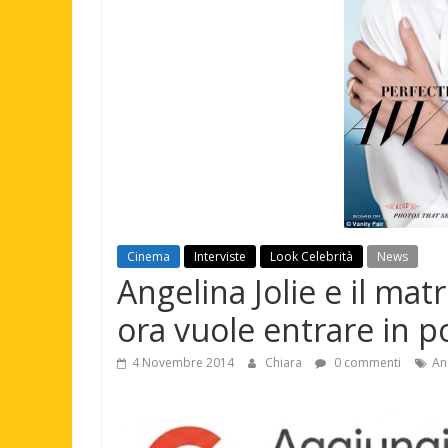
Cinema
Interviste
Look Celebrità
News
Angelina Jolie e il matr
ora vuole entrare in po
4 Novembre 2014
Chiara
0 commenti
An