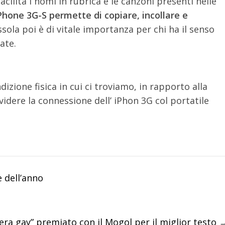
ilità i nomi in rubrica e le canzoni presenti nelle
hone 3G-S permette di copiare, incollare e
ola poi è di vitale importanza per chi ha il senso
ate.
izione fisica in cui ci troviamo, in rapporto alla
ividere la connessione dell’ iPhon 3G col portatile
e dell’anno
era gay” premiato con il Mogol per il miglior testo