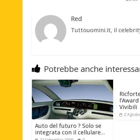
Red
Tuttouomini.it, il celebrit
Potrebbe anche interessar
Ricfort
l’Award 
Vivibili
2 Agosto
Auto del futuro ? Solo se
integrata con il cellulare…
22 Settembre 2009
0