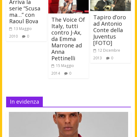
Arriva la
serie “Scusa
ma…” con
Tapiro d’oro
The Voice Of
Raoul Bova
ad Antonio
Italy, tutti
13 Maggio
Conte della
contro J-Ax,
Juventus
2010
0
da Emma
[FOTO]
Marrone ad
12 Dicembre
Anna
Pettinelli
2013
0
15 Maggio
2014
0
In evidenza