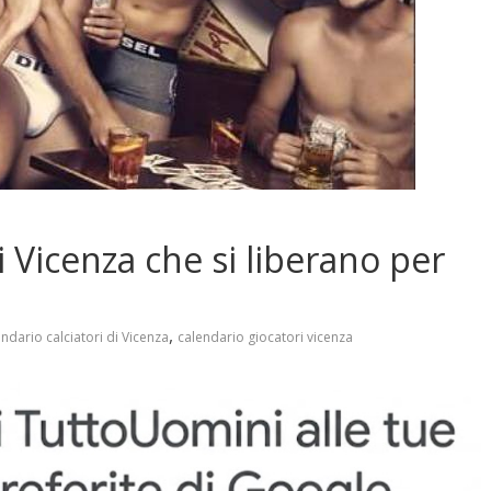
i Vicenza che si liberano per
,
ndario calciatori di Vicenza
calendario giocatori vicenza