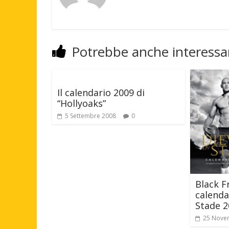
Potrebbe anche interessar
Il calendario 2009 di
“Hollyoaks”
5 Settembre 2008
0
Black Fr
calenda
Stade 2
25 Nove