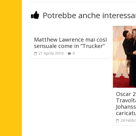
Potrebbe anche interessar
Matthew Lawrence mai così
sensuale come in “Trucker”
21 Aprile 2010
0
Oscar 20
Travolt
Johanss
caricat
24 Febbr