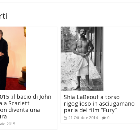
ti
15 :il bacio di John
Shia LaBeouf a torso
a a Scarlett
rigoglioso in asciugamano
on diventa una
parla del film “Fury”
ura
21 Ottobre 2014
0
aio 2015