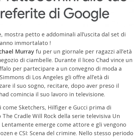
 mostra petto e addominali all’uscita dal set di
 hanno immortalato !
ichael Murray
fu per un giornale per ragazzi all’età
 negozio di ciambelle. Durante il liceo Chad vince un
uffalo per partecipare a un convegno di moda a
mmons di Los Angeles gli offre all’età di
zzare il suo sogno, recitare, dopo aver preso il
ad comincia il suo lavoro in televisione.
i come Sketchers, Hilfiger e Gucci prima di
 The Cradle Will Rock della serie televisiva Un
r). Lentamente emerge come attore e gli vengono
Dozen e CSI: Scena del crimine. Nello stesso periodo