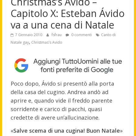
Christmas’s Ávido –
Capitolo X: Esteban Ávido
va a una cena di Natale
7 Gennaio 2010
fsfrau
0 commenti
Canto di
,
Natale gay
Christmas's Avido
Poco dopo, Ávido si presentò alla porta
della casa del cugino. Andrea andò ad
aprire e, quando vide il freddo parente
sorridente e carico di pacchi, quasi
credette di avere un’allucinazione.
«
Salve scema di una cugina! Buon Natale
»