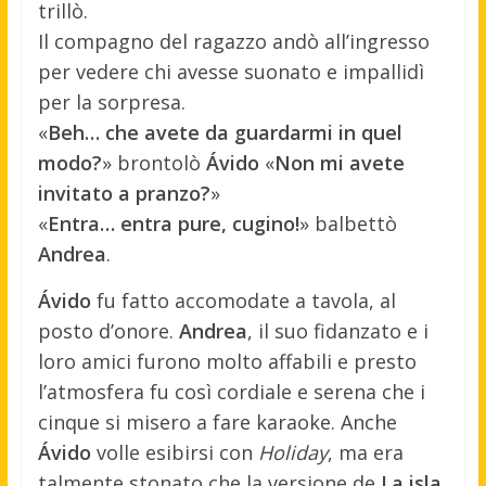
trillò.
Il compagno del ragazzo andò all’ingresso
per vedere chi avesse suonato e impallidì
per la sorpresa.
«
Beh… che avete da guardarmi in quel
modo?
» brontolò
Ávido
«
Non mi avete
invitato a pranzo?
»
«
Entra… entra pure, cugino!
» balbettò
Andrea
.
Ávido
fu fatto accomodate a tavola, al
posto d’onore.
Andrea
, il suo fidanzato e i
loro amici furono molto affabili e presto
l’atmosfera fu così cordiale e serena che i
cinque si misero a fare karaoke. Anche
Ávido
volle esibirsi con
Holiday
, ma era
talmente stonato che la versione de
La isla