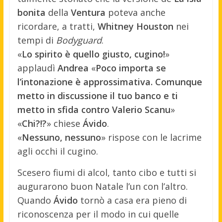
bonita
della
Ventura
poteva anche
ricordare, a tratti,
Whitney Houston
nei
tempi di
Bodyguard
.
«
Lo spirito è quello giusto, cugino!
»
applaudì
Andrea
«
Poco importa se
l’intonazione è approssimativa. Comunque
metto in discussione il tuo banco e ti
metto in sfida contro Valerio Scanu
»
«
Chi?!?
» chiese
Ávido
.
«
Nessuno, nessuno
» rispose con le lacrime
agli occhi il cugino.
Scesero fiumi di alcol, tanto cibo e tutti si
augurarono buon Natale l’un con l’altro.
Quando
Ávido
tornò a casa era pieno di
riconoscenza per il modo in cui quelle