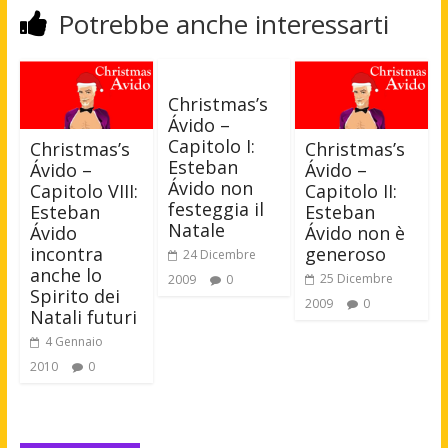
Potrebbe anche interessarti
Christmas’s
Ávido –
Capitolo I:
Christmas’s
Christmas’s
Esteban
Ávido –
Ávido –
Ávido non
Capitolo VIII:
Capitolo II:
festeggia il
Esteban
Esteban
Natale
Ávido
Ávido non è
incontra
generoso
24 Dicembre
anche lo
25 Dicembre
2009
0
Spirito dei
2009
0
Natali futuri
4 Gennaio
2010
0