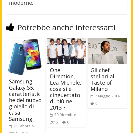
moderne.
Potrebbe anche interessarti
One
Gli chef
Direction,
stellari al
Samsung
Lea Michele,
Taste of
Galaxy S5,
cosa si è
Milano
caratteristic
cinguettato
7 Maggio 2014
he del nuovo
di più nel
0
gioiello di
2013 ?
casa
30 Dicembre
Samsung
2013
0
25 Febbraio