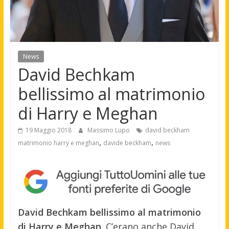
News
David Bechkam
bellissimo al matrimonio
di Harry e Meghan
19 Maggio 2018
Massimo Lupo
david beckham
,
,
matrimonio harry e meghan
davide beckham
news
David Bechkam bellissimo al matrimonio
di Harry e Meghan
. C’erano anche David