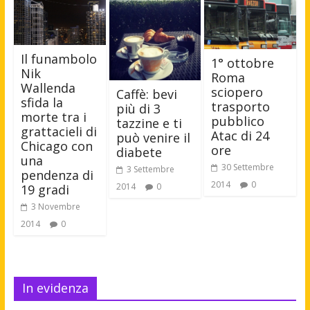
Il funambolo
1° ottobre
Nik
Roma
Wallenda
sciopero
Caffè: bevi
sfida la
trasporto
più di 3
morte tra i
pubblico
tazzine e ti
grattacieli di
Atac di 24
può venire il
Chicago con
ore
diabete
una
30 Settembre
3 Settembre
pendenza di
2014
0
2014
0
19 gradi
3 Novembre
2014
0
In evidenza