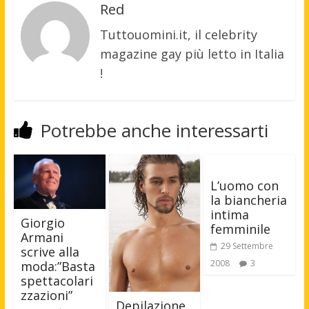
Red
Tuttouomini.it, il celebrity
magazine gay più letto in Italia
!
Potrebbe anche interessarti
L’uomo con
la biancheria
intima
Giorgio
femminile
Armani
29 Settembre
scrive alla
2008
3
moda:”Basta
spettacolari
zzazioni”
Depilazione