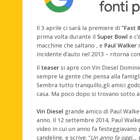
Il 3 aprile ci sarà la premiere di
“Fast 
prima volta durante il
Super Bowl
e c’
macchine che saltano , e
Paul Walker
n
incidente d’auto nel 2013 – ritorna c
Il
teaser
si apre con Vin Diesel Dominic
sempre la gente che pensa alla famigl
Sembra tutto tranquillo,gli amici godo
casa. Ma poco dopo si trovano sotto a
Vin Diesel
grande amico di Paul Walker
anno. Il 12 settembre 2014, Paul Walk
video in cui un anno fa festeggiavano 
candeline, e scrive: “
Un anno fa oggi… O