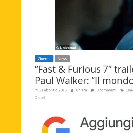
Cinema
News
“Fast & Furious 7” trai
Paul Walker: “Il mondo
2 Febbraio 2015
Chiara
0 commenti
Cin
Diesel