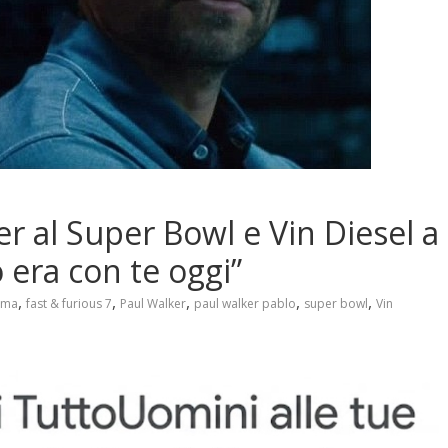
ler al Super Bowl e Vin Diesel a
 era con te oggi”
,
,
,
,
,
ema
fast & furious 7
Paul Walker
paul walker pablo
super bowl
Vin