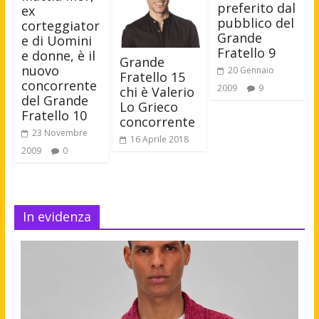
preferito dal
ex
pubblico del
corteggiator
Grande
e di Uomini
Fratello 9
e donne, è il
Grande
nuovo
20 Gennaio
Fratello 15
concorrente
2009
9
chi è Valerio
del Grande
Lo Grieco
Fratello 10
concorrente
23 Novembre
16 Aprile 2018
2009
0
In evidenza