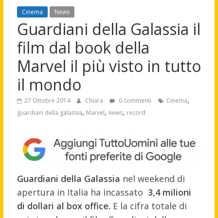
Cinema
News
Guardiani della Galassia il
film dal book della
Marvel il più visto in tutto
il mondo
,
27 Ottobre 2014
Chiara
0 commenti
Cinema
,
,
,
guardiani della galassia
Marvel
news
record
Guardiani della Galassia
nel weekend di
apertura in Italia ha incassato
3,4 milioni
di dollari al box office.
E la cifra totale di