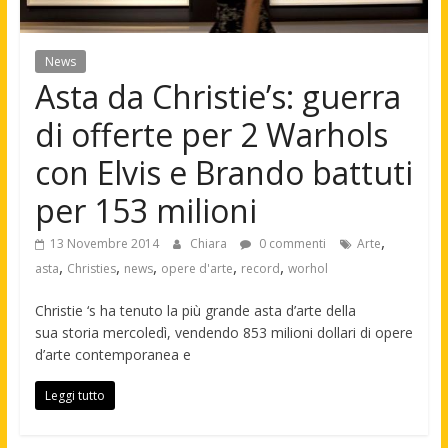
News
Asta da Christie’s: guerra
di offerte per 2 Warhols
con Elvis e Brando battuti
per 153 milioni
,
13 Novembre 2014
Chiara
0 commenti
Arte
,
,
,
,
,
asta
Christies
news
opere d'arte
record
worhol
Christie ‘s ha tenuto la più grande asta d’arte della
sua storia mercoledì, vendendo 853 milioni dollari di opere
d’arte contemporanea e
Leggi tutto