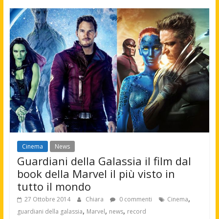
Cinema
News
Guardiani della Galassia il film dal
book della Marvel il più visto in
tutto il mondo
,
27 Ottobre 2014
Chiara
0 commenti
Cinema
,
,
,
guardiani della galassia
Marvel
news
record