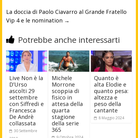
La doccia di Paolo Ciavarro al Grande Fratello
Vip 4 e le nomination
→
Potrebbe anche interessarti
Live Non è la
Michele
Quanto è
D’Urso
Morrone
alta Elodie e
ascolti 29
scoppia di
quanto pesa:
settembre
fisico in
altezza e
con Siffredi e
attesa della
peso della
Francesca
quarta
cantante
De Andrè
stagione
8 Maggio 2024
collassata
della serie
365
30 Settembre
9 Ottobre 2024