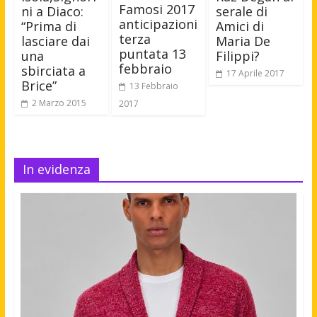
Famosi 2017
ni a Diaco:
serale di
anticipazioni
“Prima di
Amici di
terza
lasciare dai
Maria De
puntata 13
una
Filippi?
febbraio
sbirciata a
17 Aprile 2017
Brice”
13 Febbraio
2 Marzo 2015
2017
In evidenza