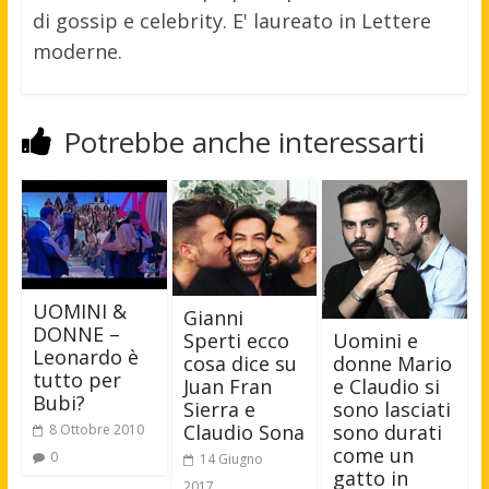
di gossip e celebrity. E' laureato in Lettere
moderne.
Potrebbe anche interessarti
UOMINI &
Gianni
DONNE –
Uomini e
Sperti ecco
Leonardo è
donne Mario
cosa dice su
tutto per
e Claudio si
Juan Fran
Bubi?
sono lasciati
Sierra e
sono durati
Claudio Sona
8 Ottobre 2010
come un
0
14 Giugno
gatto in
2017